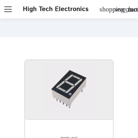
High Tech Electronics
shopping_cart
search
mor