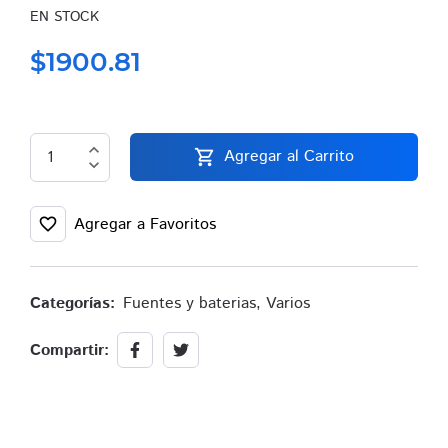
EN STOCK
$1900.81
expand_less
Agregar al Carrito
shopping_cart
expand_more
Agregar a Favoritos
favorite_border
Categorías:
Fuentes y baterias
,
Varios
Compartir: