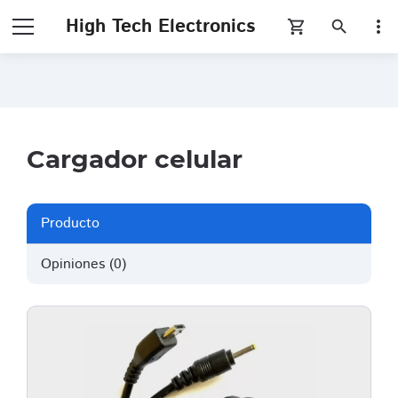
High Tech Electronics
more_vert
shopping_cart
search
Cargador celular
Producto
Opiniones (0)